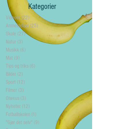
Kategorier
Videoer
(22)
22 posts
Anmeldelser
(25)
25 posts
Skole
(27)
27 posts
Natur
(3)
3 posts
Musikk
(6)
6 posts
Mat
(9)
9 posts
Tips og triks
(6)
6 posts
Bilder
(2)
2 posts
Sport
(12)
12 posts
Filmer
(3)
3 posts
Olweus
(3)
3 posts
Nyheter
(12)
12 posts
Fotballskolen
(1)
1 post