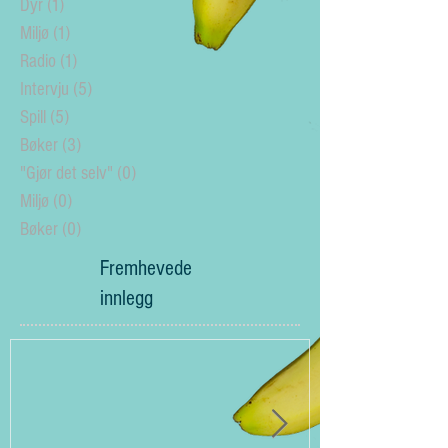
"Gjør det selv"
(9)
9 posts
Dyr
(1)
1 post
Miljø
(1)
1 post
Radio
(1)
1 post
Intervju
(5)
5 posts
Spill
(5)
5 posts
Bøker
(3)
3 posts
"Gjør det selv"
(0)
0 posts
Miljø
(0)
0 posts
Bøker
(0)
0 posts
Fremhevede
innlegg