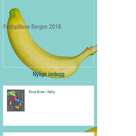
Festspillene Bergen 2018
Langhaugen: Veie
Storetveits elever
Nylige innlegg
Virus Krise i Italia