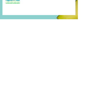
Flappy bird
Corona-viruset
Valentinsdagen - en dag alle kan feire!
Champions League er tilbake - del 2