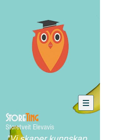
Store
Ting
Storetveit Elevavis
"Vi skaper kunnskap