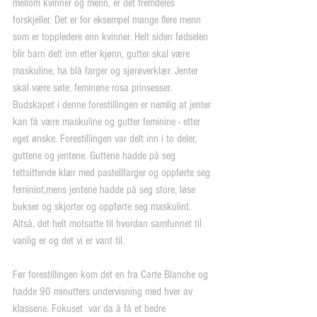
mellom kvinner og menn, er det fremdeles 
forskjeller. Det er for eksempel mange flere menn 
som er toppledere enn kvinner. Helt siden fødselen 
blir barn delt inn etter kjønn, gutter skal være 
maskuline, ha blå farger og sjørøverklær. Jenter 
skal være søte, feminene rosa prinsesser. 
Budskapet i denne forestillingen er nemlig at jenter 
kan få være maskuline og gutter feminine - etter 
eget ønske. Forestillingen var delt inn i to deler, 
guttene og jentene. Guttene hadde på seg 
tettsittende klær med pastellfarger og oppførte seg 
feminint,mens jentene hadde på seg store, løse 
bukser og skjorter og oppførte seg maskulint. 
Altså, det helt motsatte til hvordan samfunnet til 
vanlig er og det vi er vant til.
Før forestillingen kom det en fra Carte Blanche og 
hadde 90 minutters undervisning med hver av 
klassene. Fokuset  var da å få et bedre 