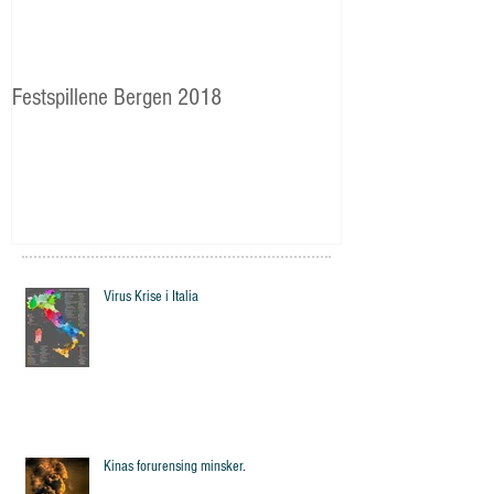
Festspillene Bergen 2018
Langhaugen: Veie
Storetveits elever
Virus Krise i Italia
Kinas forurensing minsker.