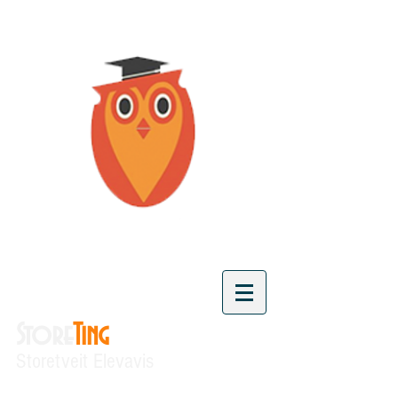
Store
Ting
Storetveit Elevavis
"Vi skaper kunnskap