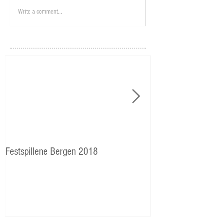
Write a comment...
Festspillene Bergen 2018
Langhaugen: Veie
Storetveits elever