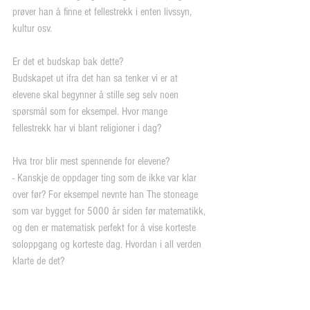
prøver han å finne et fellestrekk i enten livssyn, 
kultur osv.
Er det et budskap bak dette?
Budskapet ut ifra det han sa tenker vi er at 
elevene skal begynner å stille seg selv noen 
spørsmål som for eksempel. Hvor mange 
fellestrekk har vi blant religioner i dag? 
Hva tror blir mest spennende for elevene?
- Kanskje de oppdager ting som de ikke var klar 
over før? For eksempel nevnte han The stoneage 
som var bygget for 5000 år siden før matematikk, 
og den er matematisk perfekt for å vise korteste 
soloppgang og korteste dag. Hvordan i all verden 
klarte de det?