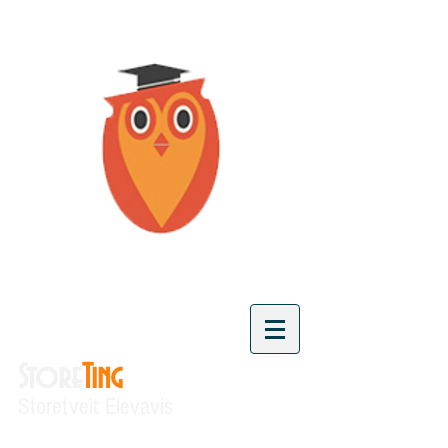
Store
Ting
Storetveit Elevavis
"Vi skaper kunnskap