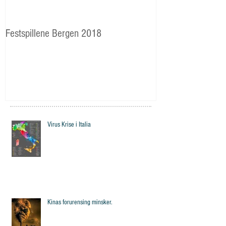
Festspillene Bergen 2018
Langhaugen: Veie
Storetveits elever
Virus Krise i Italia
Kinas forurensing minsker.