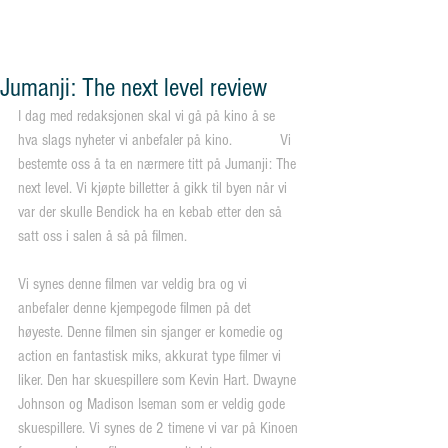
og vennskap"
Jumanji: The next level review
I dag med redaksjonen skal vi gå på kino å se 
hva slags nyheter vi anbefaler på kino.            Vi 
bestemte oss å ta en nærmere titt på Jumanji: The 
next level. Vi kjøpte billetter å gikk til byen når vi 
var der skulle Bendick ha en kebab etter den så 
satt oss i salen å så på filmen.
Vi synes denne filmen var veldig bra og vi 
anbefaler denne kjempegode filmen på det 
høyeste. Denne filmen sin sjanger er komedie og 
action en fantastisk miks, akkurat type filmer vi 
liker. Den har skuespillere som Kevin Hart. Dwayne 
Johnson og Madison Iseman som er veldig gode 
skuespillere. Vi synes de 2 timene vi var på Kinoen 