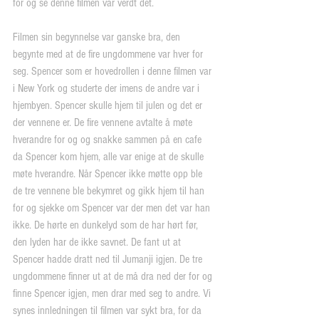
for og se denne filmen var verdt det.
Filmen sin begynnelse var ganske bra, den 
begynte med at de fire ungdommene var hver for 
seg. Spencer som er hovedrollen i denne filmen var 
i New York og studerte der imens de andre var i 
hjembyen. Spencer skulle hjem til julen og det er 
der vennene er. De fire vennene avtalte å møte 
hverandre for og og snakke sammen på en cafe 
da Spencer kom hjem, alle var enige at de skulle 
møte hverandre. Når Spencer ikke møtte opp ble 
de tre vennene ble bekymret og gikk hjem til han 
for og sjekke om Spencer var der men det var han 
ikke. De hørte en dunkelyd som de har hørt før, 
den lyden har de ikke savnet. De fant ut at 
Spencer hadde dratt ned til Jumanji igjen. De tre 
ungdommene finner ut at de må dra ned der for og 
finne Spencer igjen, men drar med seg to andre. Vi 
synes innledningen til filmen var sykt bra, for da 