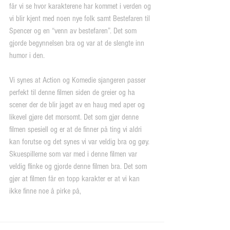
får vi se hvor karakterene har kommet i verden og 
vi blir kjent med noen nye folk samt Bestefaren til 
Spencer og en “venn av bestefaren”. Det som 
gjorde begynnelsen bra og var at de slengte inn 
humor i den.
Vi synes at Action og Komedie sjangeren passer 
perfekt til denne filmen siden de greier og ha 
scener der de blir jaget av en haug med aper og 
likevel gjøre det morsomt. Det som gjør denne 
filmen spesiell og er at de finner på ting vi aldri 
kan forutse og det synes vi var veldig bra og gøy. 
Skuespillerne som var med i denne filmen var 
veldig flinke og gjorde denne filmen bra. Det som 
gjør at filmen får en topp karakter er at vi kan 
ikke finne noe å pirke på,