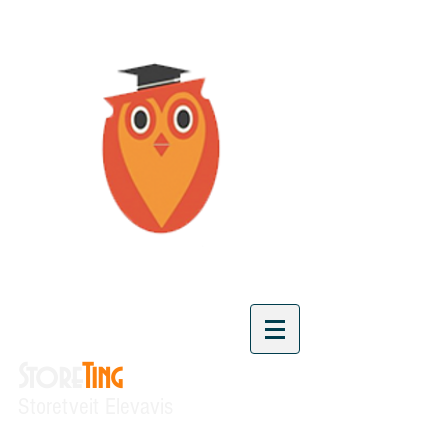
Store
Ting
Storetveit Elevavis
"Vi skaper kunnskap