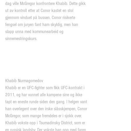
dag ville McGregor konfrontere Khabib. Dette gikk 
ut av kontroll etter at Conor kastet en stol 
gjennom vinduet på bussen. Conor risikerte 
fengsel om juryen fant ham skyldig, men han 
slapp unna med kommunearbeid og 
sinnemestringskurs.
Khabib Nurmagomedov
Khabib er en UFC-fighter som fikk UFC-kontrakt i 
2011, og har vunnet alle kampene sine og ikke 
tapt en eneste runde siden den gang. I helgen vant 
han overlegent over den irske slåsskjempen, Conor 
McGregor, som mange fremdeles er i sjokk over.
Khabib vokste opp i Tsumadinsky District, som er 
en russisk landsby. Der vokste han opp med faren 