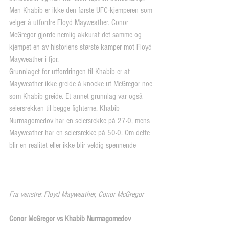
Men Khabib er ikke den første UFC-kjemperen som 
velger å utfordre Floyd Mayweather. Conor 
McGregor gjorde nemlig akkurat det samme og 
kjempet en av historiens største kamper mot Floyd 
Mayweather i fjor.
Grunnlaget for utfordringen til Khabib er at 
Mayweather ikke greide å knocke ut McGregor noe 
som Khabib greide. Et annet grunnlag var også 
seiersrekken til begge fighterne. Khabib 
Nurmagomedov har en seiersrekke på 27-0, mens 
Mayweather har en seiersrekke på 50-0. Om dette 
blir en realitet eller ikke blir veldig spennende
Fra venstre: Floyd Mayweather, Conor McGregor
Conor McGregor vs Khabib Nurmagomedov