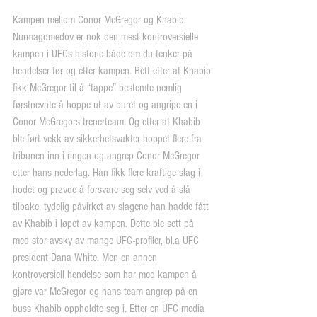
Kampen mellom Conor McGregor og Khabib 
Nurmagomedov er nok den mest kontroversielle 
kampen i UFCs historie både om du tenker på 
hendelser før og etter kampen. Rett etter at Khabib 
fikk McGregor til å “tappe” bestemte nemlig 
førstnevnte å hoppe ut av buret og angripe en i 
Conor McGregors trenerteam. Og etter at Khabib 
ble ført vekk av sikkerhetsvakter hoppet flere fra 
tribunen inn i ringen og angrep Conor McGregor 
etter hans nederlag. Han fikk flere kraftige slag i 
hodet og prøvde å forsvare seg selv ved å slå 
tilbake, tydelig påvirket av slagene han hadde fått 
av Khabib i løpet av kampen. Dette ble sett på 
med stor avsky av mange UFC-profiler, bl.a UFC 
president Dana White. Men en annen 
kontroversiell hendelse som har med kampen å 
gjøre var McGregor og hans team angrep på en 
buss Khabib oppholdte seg i. Etter en UFC media 