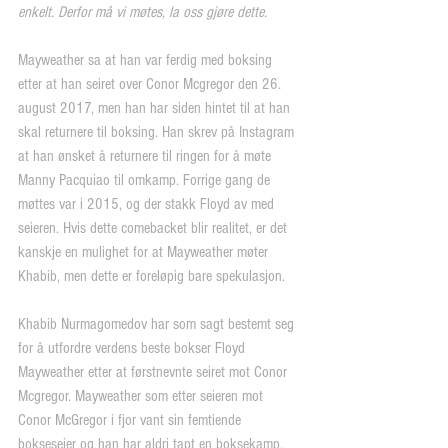
enkelt. Derfor må vi møtes, la oss gjøre dette.
Mayweather sa at han var ferdig med boksing 
etter at han seiret over Conor Mcgregor den 26. 
august 2017, men han har siden hintet til at han 
skal returnere til boksing. Han skrev på Instagram 
at han ønsket å returnere til ringen for å møte 
Manny Pacquiao til omkamp. Forrige gang de 
møttes var i 2015, og der stakk Floyd av med 
seieren. Hvis dette comebacket blir realitet, er det 
kanskje en mulighet for at Mayweather møter 
Khabib, men dette er foreløpig bare spekulasjon.
Khabib Nurmagomedov har som sagt bestemt seg 
for å utfordre verdens beste bokser Floyd 
Mayweather etter at førstnevnte seiret mot Conor 
Mcgregor. Mayweather som etter seieren mot 
Conor McGregor i fjor vant sin femtiende 
bokseseier og han har aldri tapt en boksekamp. 