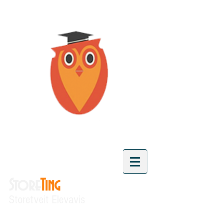
Store
Ting
Storetveit Elevavis
"Vi skaper kunnskap