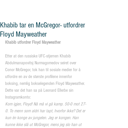
og vennskap"
Khabib tar en McGregor- utfordrer
Floyd Mayweather
Khabib utfordrer Floyd Mayweather
Etter at den russiske UFC-stjernen Khabib 
Abdulmanapovitsj Nurmagomedov seiret over 
Conor McGregor, tok han til sosiale medier for å 
utfordre en av de største profilene innenfor 
boksing, nemlig bokselegenden Floyd Mayweather.
Dette var det han sa på Leonard Ellerbe sin 
Instagramkonto:
Kom igjen, Floyd! Nå må vi gå kamp. 50-0 mot 27-
0. To menn som aldri har tapt, hvorfor ikke? Det er 
kun èn konge av jungelen. Jeg er kongen. Han 
kunne ikke slå ut McGregor, mens jeg slo han ut 