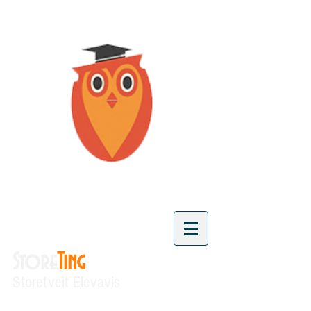
Store
Ting
Storetveit Elevavis
"Vi skaper kunnskap