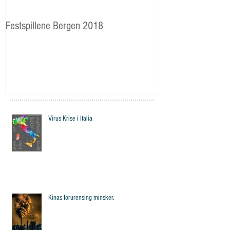
Festspillene Bergen 2018
Langhaugen: Veie
Storetveits elever
Virus Krise i Italia
Kinas forurensing minsker.