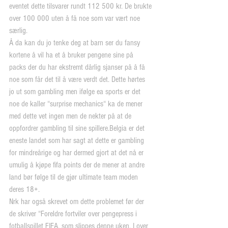
eventet dette tilsvarer rundt 112 500 kr. De brukte 
over 100 000 uten å få noe som var vært noe 
særlig.
Å da kan du jo tenke deg at barn ser du fansy 
kortene å vil ha et å bruker pengene sine på 
packs der du har ekstremt dårlig sjanser på å få 
noe som får det til å være verdt det. Dette hørtes 
jo ut som gambling men ifølge ea sports er det 
noe de kaller “surprise mechanics“ ka de mener 
med dette vet ingen men de nekter på at de 
oppfordrer gambling til sine spillere.Belgia er det 
eneste landet som har sagt at dette er gambling 
for mindreårige og har dermed gjort at det nå er 
umulig å kjøpe fifa points der de mener at andre 
land bør følge til de gjør ultimate team moden 
deres 18+.
Nrk har også skrevet om dette problemet før der 
de skriver “Foreldre fortviler over pengepress i 
fotballspillet FIFA, som slippes denne uken. I over 