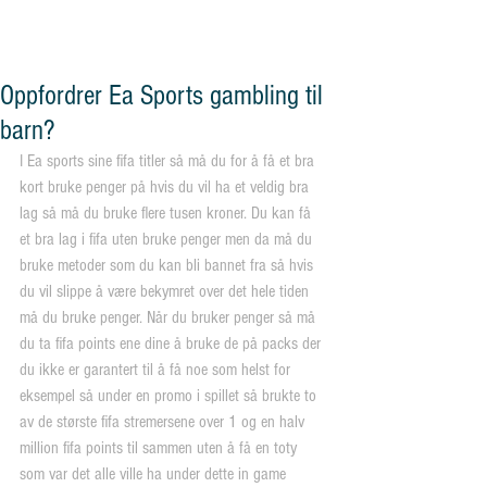
og vennskap"
Oppfordrer Ea Sports gambling til
barn?
I Ea sports sine fifa titler så må du for å få et bra 
kort bruke penger på hvis du vil ha et veldig bra 
lag så må du bruke flere tusen kroner. Du kan få 
et bra lag i fifa uten bruke penger men da må du 
bruke metoder som du kan bli bannet fra så hvis 
du vil slippe å være bekymret over det hele tiden 
må du bruke penger. Når du bruker penger så må 
du ta fifa points ene dine å bruke de på packs der 
du ikke er garantert til å få noe som helst for 
eksempel så under en promo i spillet så brukte to 
av de største fifa stremersene over 1 og en halv 
million fifa points til sammen uten å få en toty 
som var det alle ville ha under dette in game 