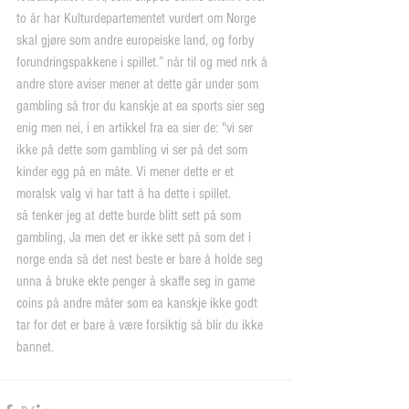
to år har Kulturdepartementet vurdert om Norge 
skal gjøre som andre europeiske land, og forby 
forundringspakkene i spillet.” når til og med nrk å 
andre store aviser mener at dette går under som 
gambling så tror du kanskje at ea sports sier seg 
enig men nei, i en artikkel fra ea sier de: "vi ser 
ikke på dette som gambling vi ser på det som 
kinder egg på en måte. Vi mener dette er et 
moralsk valg vi har tatt å ha dette i spillet.
så tenker jeg at dette burde blitt sett på som 
gambling, Ja men det er ikke sett på som det i 
norge enda så det nest beste er bare å holde seg 
unna å bruke ekte penger å skaffe seg in game 
coins på andre måter som ea kanskje ikke godt 
tar for det er bare å være forsiktig så blir du ikke 
bannet.