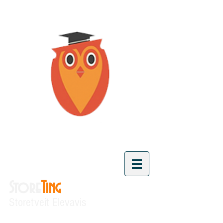
Store
Ting
Storetveit Elevavis
"Vi skaper kunnskap