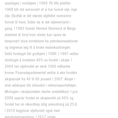
oppdages i nordsjøen i 1969. På lille julaften 
1969 blir det annonsert at vi har funnet olje, mye 
olje. Ekofisk er det største oljefeltet noensinne 
funnet til havs. Siden da er det oljeeventyret i 
gang. I 1983 foreslo Hermod Skånland at Norge 
etablerer et fond hvor staten kan spare de 
temporært store inntektene fra petroleumssektoren 
og begrense seg til å bruke realavkastningen. 
Dette forslaget blir godkjent i 1990. I 1997 vedtar 
stortinget å investere 40% av fondet i aksjer. I 
2004 når oljefondet en verdi 1000 milliarder 
kroner. Finansdepartementet vedtar å øke fondets 
aksjeandel fra 40 til 60 prosent i 2007. Aksjer i 
små selskaper blir inkludert i referanseporteføljen. 
Økningen i aksjeandelen starter umiddelbart. I juni 
2009 oppnår fondet en aksjeandel på 60% og 
fondet har en rekordhøy årlig avkastning på 25,6. 
I 2010 begynner oljefondet også med 
eiendomsinvestering. I 2017 utgjør 