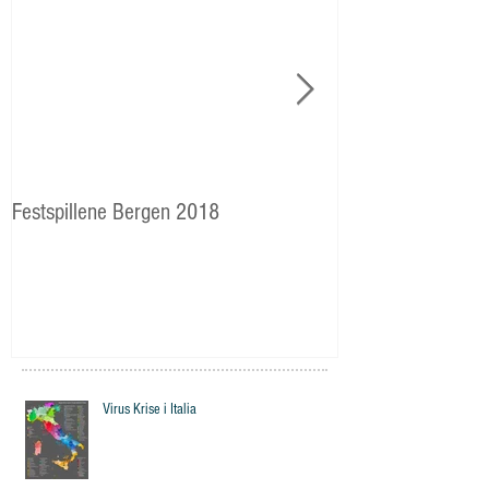
Festspillene Bergen 2018
Langhaugen: Veie
Storetveits elever
Virus Krise i Italia