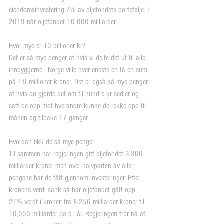
eiendomsinvestering 7% av oljefondets portefølje. I 
2019 når oljefondet 10 000 milliarder.
Hvor mye er 10 billioner kr?
Det er så mye penger at hvis vi delte det ut til alle 
innbyggerne i Norge ville hver eneste en få en sum 
på 1,9 millioner kroner. Det er også så mye penger 
at hvis du gjorde det om til hundre kr sedler og 
satt de opp mot hverandre kunne de rekke opp til 
månen og tilbake 17 ganger.
Hvordan fikk de så mye penger
Til sammen har regjeringen gitt oljefondet 3.300 
milliarder kroner men over halvparten av alle 
pengene har de fått gjennom investeringer. Etter 
kronens verdi sank så har oljefondet gått opp 
21% verdt i kroner, fra 8,256 milliarder kroner til 
10,000 milliarder bare i år. Regjeringen tror nå at 