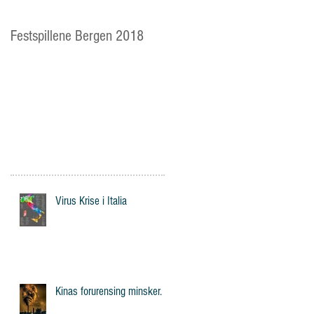
Festspillene Bergen 2018
Langhaugen: Veien for
mange av Storetveits elever
Virus Krise i Italia
Kinas forurensing minsker.