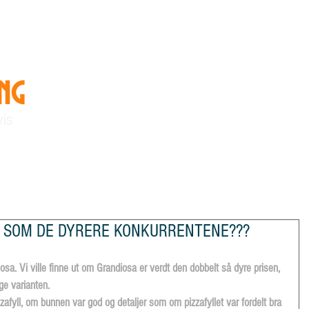
ing
"Vi skaper kunnskap og
vennskap"
vis
linger
Om StoreTing
Arkiv
RA SOM DE DYRERE KONKURRENTENE???
iosa. Vi ville finne ut om Grandiosa er verdt den dobbelt så dyre prisen, 
ige varianten. 
fyll, om bunnen var god og detaljer som om pizzafyllet var fordelt bra 