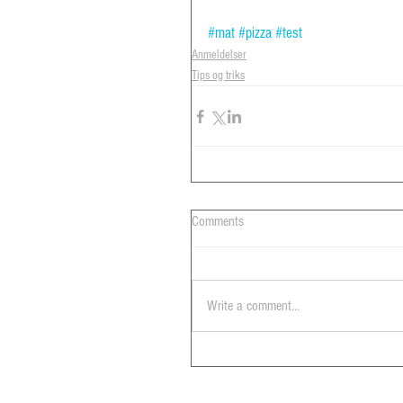
#mat
#pizza
#test
Anmeldelser
Tips og triks
Comments
Write a comment...