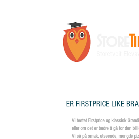
Store
T
Storetveit Eleva
Siste nytt
Ny side
Meningsmå
ER FIRSTPRICE LIKE B
Vi testet Firstprice og klassisk Grand
eller om det er bedre å gå for den bill
Vi så på smak, utseende, mengde pizza