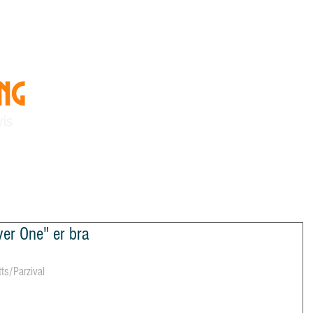
ing
"Vi skaper kunnskap og
vennskap"
vis
linger
Om StoreTing
Arkiv
yer One" er bra
ts/Parzival