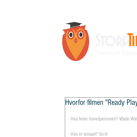
Store
T
Storetveit Eleva
Siste nytt
Ny side
Meningsmå
Hvorfor filmen "Ready Pla
Hva heter hovedpersonen? Wade Wat
Hva er temaet? Sci-fi