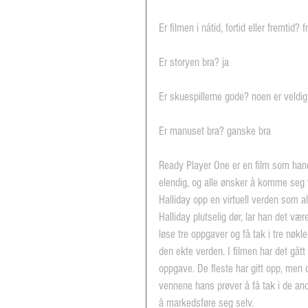
Er filmen i nåtid, fortid eller fremtid? 
Er storyen bra? ja
Er skuespillerne gode? noen er veldig
Er manuset bra? ganske bra
Ready Player One er en film som handl
elendig, og alle ønsker å komme seg v
Halliday opp en virtuell verden som a
Halliday plutselig dør, lar han det væ
løse tre oppgaver og få tak i tre nøkl
den ekte verden. I filmen har det gått 
oppgave. De fleste har gitt opp, men 
vennene hans prøver å få tak i de andr
å markedsføre seg selv.