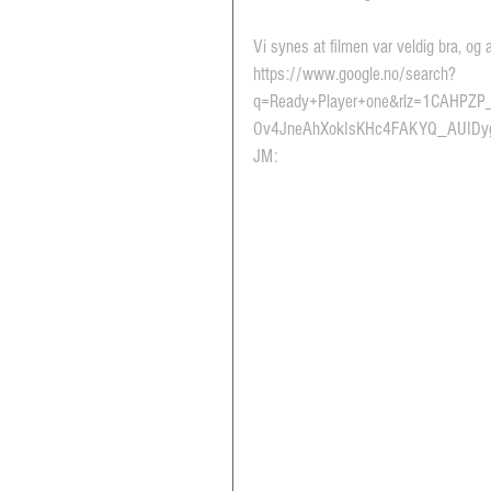
Vi synes at filmen var veldig bra, og a
https://www.google.no/search?
q=Ready+Player+one&rlz=1CAHPZ
Ov4JneAhXokIsKHc4FAKYQ_AUIDyg
JM: