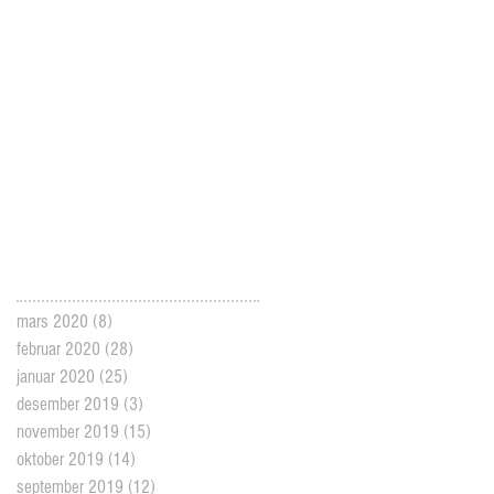
mars 2020
(8)
8 posts
februar 2020
(28)
28 posts
januar 2020
(25)
25 posts
desember 2019
(3)
3 posts
november 2019
(15)
15 posts
oktober 2019
(14)
14 posts
september 2019
(12)
12 posts