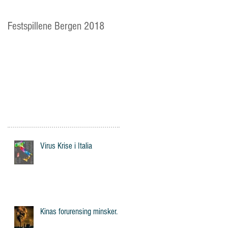
Festspillene Bergen 2018
Langhaugen: Veien for
mange av Storetveits elever
Virus Krise i Italia
Kinas forurensing minsker.