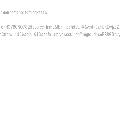
t den fortjener terningkast 5.
P_enNO780NO782&source=lnms&tbm=isch&sa=X&ved=0ahUKEwjzsZ
C&biw=1366&bih=618&safe=active&ssui=on#imgrc=d1ceRRRGDnJy