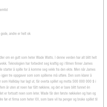
fremtid
 gode, andre er helt ok
er om en gutt som heter Wade Watts. I denne verden har alt blitt helt 
ekk. Teknologien har forbedret seg kraftig og i filmen finner James 
lle starter å spille for å komme seg vekk fra den ekte. Men når James 
re igjen tre oppgaver som som spillerne må utføre. Den som klarer å 
er som Halliday har lagt ut, får overta spillet og motta 500 000 000 $ i 
fem år uten at noen har fått nøklene, og det er bare blitt funnet én 
det er fortsatt noen som leter. Wade får den første nøkkelen og han og 
e før et firma som heter IOI, som bare vil ha penger og bruke spillet til 