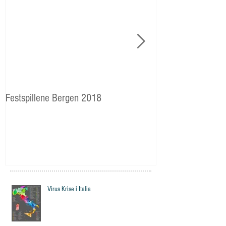
Festspillene Bergen 2018
Langhaugen: Veie
Storetveits elever
Virus Krise i Italia