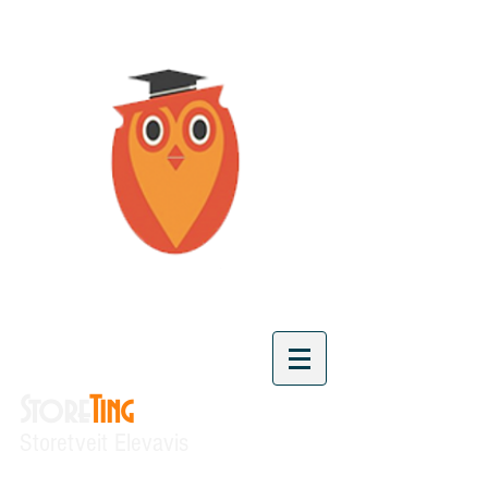
Store
Ting
Storetveit Elevavis
"Vi skaper kunnskap