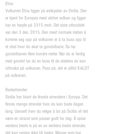
Etna:
Vulkanen Etna ligger på østkysten av Sicilia. Den 
er kjent for Europas mest aktive vulkan og ligger 
har en høyde på 3315 moh. Det siste utbruddet 
var den 3 des. 2015. Den mest normale måten å 
komme seg opp på vulkanen er å ta buss opp til 
et sted hvor du skal ta gondolbane. Du tar 
gondolbanen flere hundre meter. Når du er ferdig 
med gondol tar du en buss til de stedene du kan 
utforske på vulkanen. Pass på, det er alltid KALDT 
på vulkanen.
Badestrender:
Sicilia har blant de fineste strendene i Europa. Det 
finnes mange strender hvor du kan bade dagen 
lang. Uansett hvor du velger å bo på Sicilia vil det 
være en strand som passer godt for deg. Å spise 
verdens beste is på en av verdens beste strender, 
det kan nesten ikke bli bedre. Mange som har 