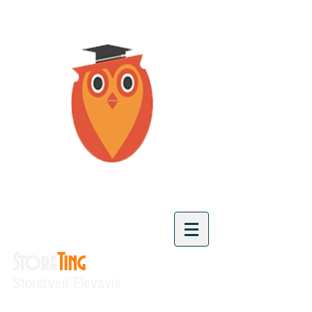
Store
Ting
Storetveit Elevavis
"Vi skaper kunnskap