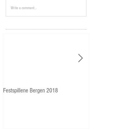
Write a comment...
Festspillene Bergen 2018
Langhaugen: Veie
Storetveits elever