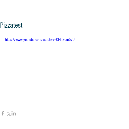
og vennskap"
Pizzatest
https://www.youtube.com/watch?v=CI4-iSem5vU