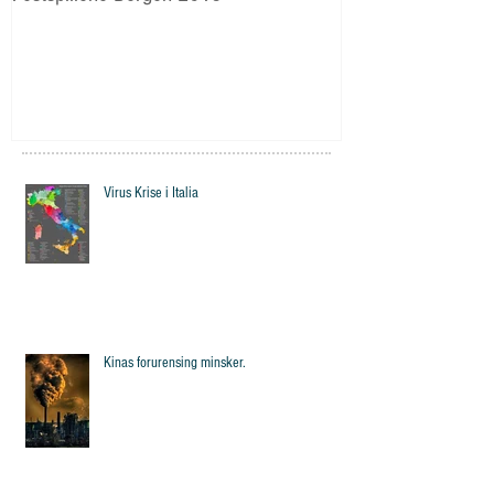
Storetveits elever
Virus Krise i Italia
Kinas forurensing minsker.