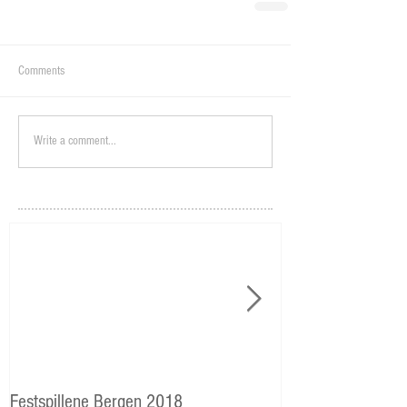
Comments
Write a comment...
Festspillene Bergen 2018
Langhaugen: Veie