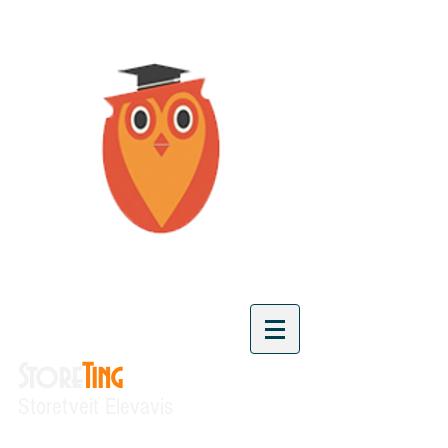
Store
Ting
Storetveit Elevavis
"Vi skaper kunnskap