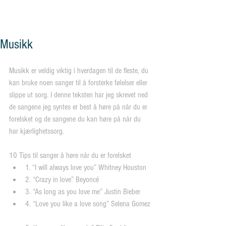
og vennskap"
Musikk
Musikk er veldig viktig i hverdagen til de fleste, du 
kan bruke noen sanger til å forsterke følelser eller 
slippe ut sorg. I denne teksten har jeg skrevet ned 
de sangene jeg syntes er best å høre på når du er 
forelsket og de sangene du kan høre på når du 
har kjærlighetssorg.
10 Tips til sanger å høre når du er forelsket 
1. “I will always love you” Whitney Houston  
2. “Crazy in love” Beyoncé  
3. “As long as you love me” Justin Bieber  
4. “Love you like a love song” Selena Gomez 