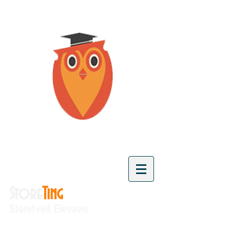
Store
Ting
Storetveit Elevavis
"Vi skaper kunnskap