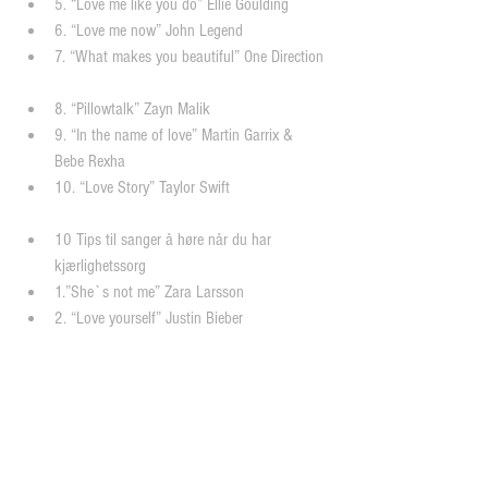
5. “Love me like you do” Ellie Goulding  
6. “Love me now” John Legend  
7. “What makes you beautiful” One Direction 
8. “Pillowtalk” Zayn Malik  
9. “In the name of love” Martin Garrix & 
Bebe Rexha  
10. “Love Story” Taylor Swift 
10 Tips til sanger å høre når du har 
kjærlighetssorg  
1.”She`s not me” Zara Larsson  
2. “Love yourself” Justin Bieber 