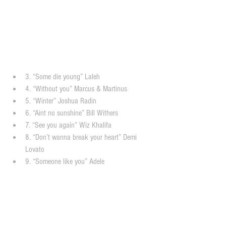
3. “Some die young” Laleh  
4. “Without you” Marcus & Martinus  
5. “Winter” Joshua Radin  
6. “Aint no sunshine” Bill Withers  
7. “See you again” Wiz Khalifa  
8. “Don’t wanna break your heart” Demi 
Lovato  
9. “Someone like you” Adele 