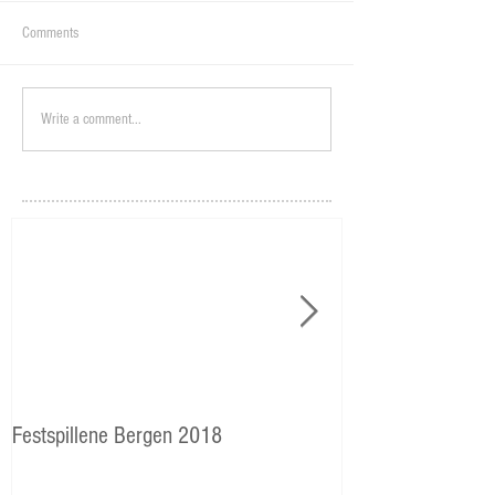
Comments
Write a comment...
Festspillene Bergen 2018
Langhaugen: Veie
Storetveits elever