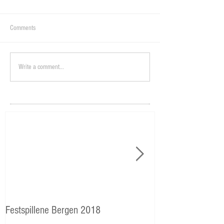
Comments
Write a comment...
Festspillene Bergen 2018
Langhaugen: Veie
Storetveits elever