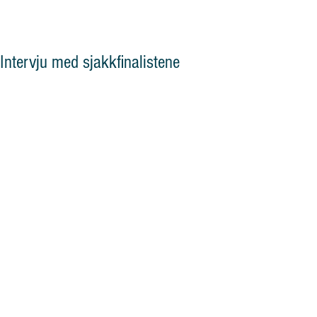
og vennskap"
Intervju med sjakkfinalistene