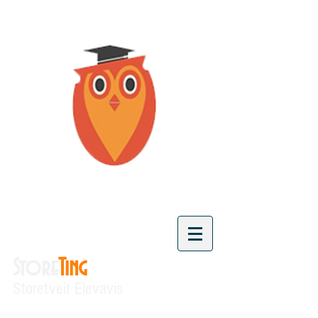
Store
Ting
Storetveit Elevavis
"Vi skaper kunnskap