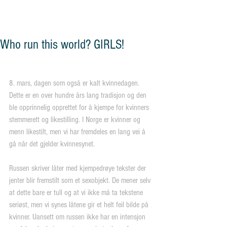
og vennskap"
Who run this world? GIRLS!
8. mars, dagen som også er kalt kvinnedagen. 
Dette er en over hundre års lang tradisjon og den 
ble opprinnelig opprettet for å kjempe for kvinners 
stemmerett og likestilling. I Norge er kvinner og 
menn likestilt, men vi har fremdeles en lang vei å 
gå når det gjelder kvinnesynet.
Russen skriver låter med kjempedrøye tekster der 
jenter blir fremstilt som et sexobjekt. De mener selv 
at dette bare er tull og at vi ikke må ta tekstene 
seriøst, men vi synes låtene gir et helt feil bilde på 
kvinner. Uansett om russen ikke har en intensjon 