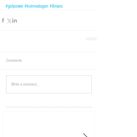
#girlpower
#kvinnedagen
#8mars
Comments
Write a comment...