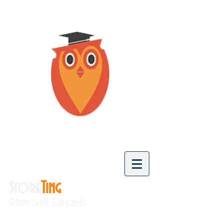
Store
Ting
Storetveit Elevavis
"Vi skaper kunnskap