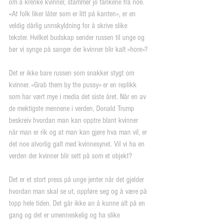
om å krenke kvinner, stammer jo tankene fra noe. 
«At folk liker låter som er litt på kanten», er en 
veldig dårlig unnskyldning for å skrive slike 
tekster. Hvilket budskap sender russen til unge og 
bør vi synge på sanger der kvinner blir kalt «hore»?
Det er ikke bare russen som snakker stygt om 
kvinner. «Grab them by the pussy» er en replikk 
som har vært mye i media det siste året. Når en av 
de mektigste mennene i verden, Donald Trump 
beskreiv hvordan man kan opptre blant kvinner 
når man er rik og at man kan gjøre hva man vil, er 
det noe alvorlig galt med kvinnesynet. Vil vi ha en 
verden der kvinner blir sett på som et objekt?
Det er et stort press på unge jenter når det gjelder 
hvordan man skal se ut, oppføre seg og å være på 
topp hele tiden. Det går ikke an å kunne alt på en 
gang og det er umenneskelig og ha slike 