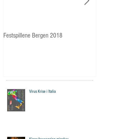
Festspillene Bergen 2018
Langhaugen: Veie
Storetveits elever
Virus Krise i Italia