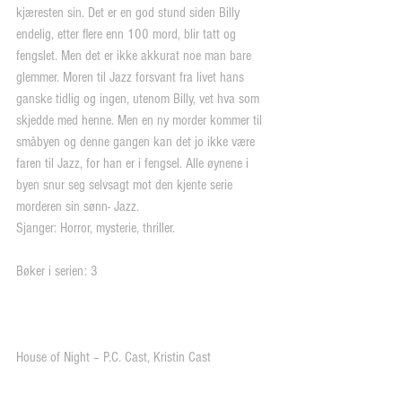
kjæresten sin. Det er en god stund siden Billy 
endelig, etter flere enn 100 mord, blir tatt og 
fengslet. Men det er ikke akkurat noe man bare 
glemmer. Moren til Jazz forsvant fra livet hans 
ganske tidlig og ingen, utenom Billy, vet hva som 
skjedde med henne. Men en ny morder kommer til 
småbyen og denne gangen kan det jo ikke være 
faren til Jazz, for han er i fengsel. Alle øynene i 
byen snur seg selvsagt mot den kjente serie 
morderen sin sønn- Jazz.
Sjanger: Horror, mysterie, thriller.
Bøker i serien: 3
House of Night – P.C. Cast, Kristin Cast