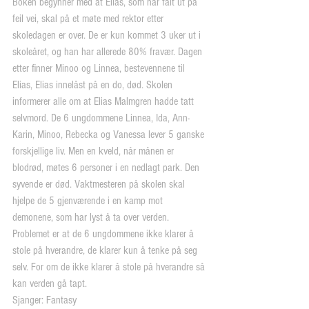
Boken begynner med at Elias, som har falt ut på 
feil vei, skal på et møte med rektor etter 
skoledagen er over. De er kun kommet 3 uker ut i 
skoleåret, og han har allerede 80% fravær. Dagen 
etter finner Minoo og Linnea, bestevennene til 
Elias, Elias innelåst på en do, død. Skolen 
informerer alle om at Elias Malmgren hadde tatt 
selvmord. De 6 ungdommene Linnea, Ida, Ann-
Karin, Minoo, Rebecka og Vanessa lever 5 ganske 
forskjellige liv. Men en kveld, når månen er 
blodrød, møtes 6 personer i en nedlagt park. Den 
syvende er død. Vaktmesteren på skolen skal 
hjelpe de 5 gjenværende i en kamp mot 
demonene, som har lyst å ta over verden. 
Problemet er at de 6 ungdommene ikke klarer å 
stole på hverandre, de klarer kun å tenke på seg 
selv. For om de ikke klarer å stole på hverandre så 
kan verden gå tapt.
Sjanger: Fantasy