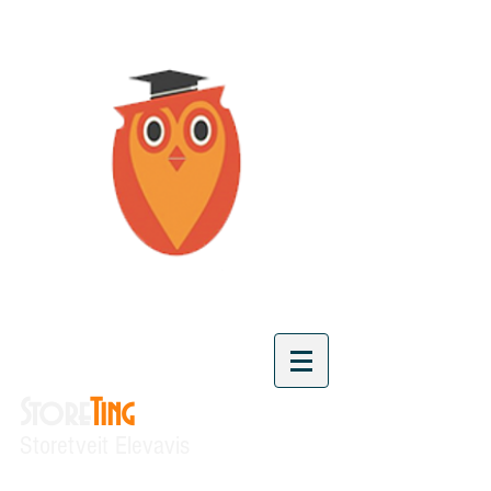
Store
Ting
Storetveit Elevavis
"Vi skaper kunnskap