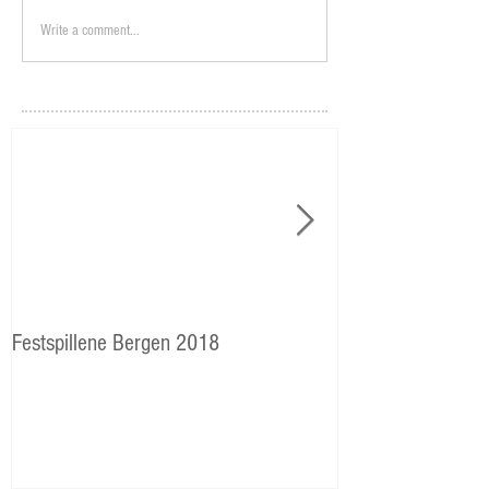
Write a comment...
Festspillene Bergen 2018
Langhaugen: Veie
Storetveits elever