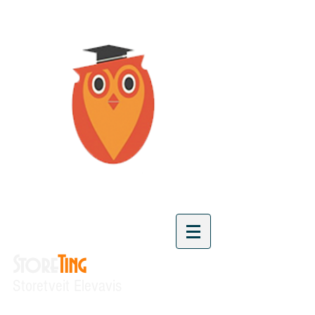
Store
Ting
Storetveit Elevavis
"Vi skaper kunnskap