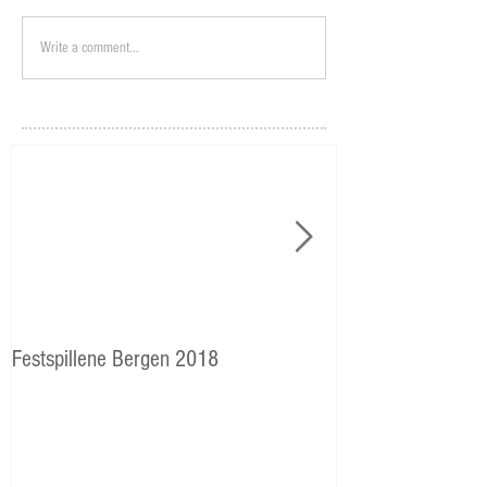
Write a comment...
Festspillene Bergen 2018
Langhaugen: Veie
Storetveits elever