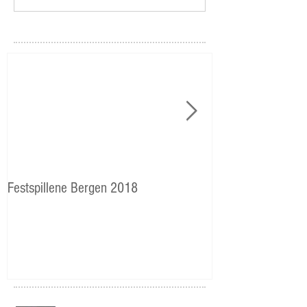
Festspillene Bergen 2018
Langhaugen: Veie
Storetveits elever