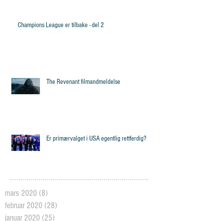
Champions League er tilbake - del 2
The Revenant filmandmeldelse
Er primærvalget i USA egentlig rettferdig?
mars 2020
(8)
8 posts
februar 2020
(28)
28 posts
januar 2020
(25)
25 posts