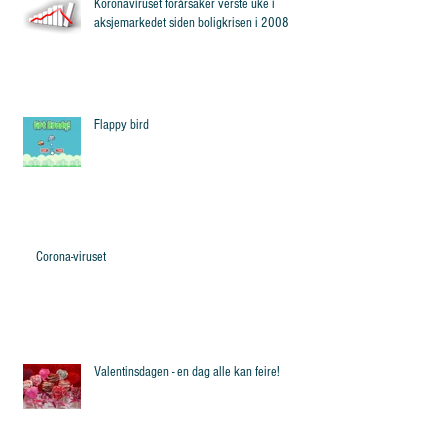
Koronaviruset forårsaker verste uke i
aksjemarkedet siden boligkrisen i 2008
Flappy bird
Corona-viruset
Valentinsdagen - en dag alle kan feire!