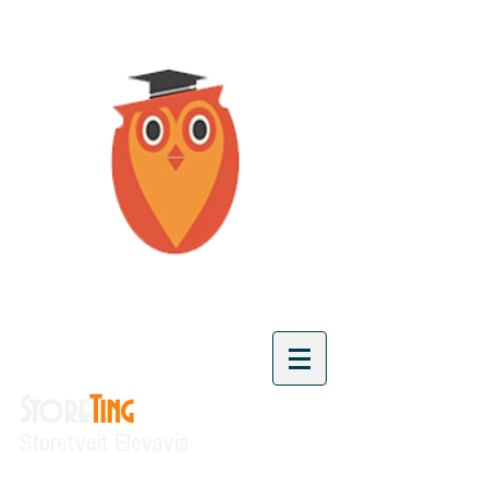
Store
Ting
Storetveit Elevavis
"Vi skaper kunnskap