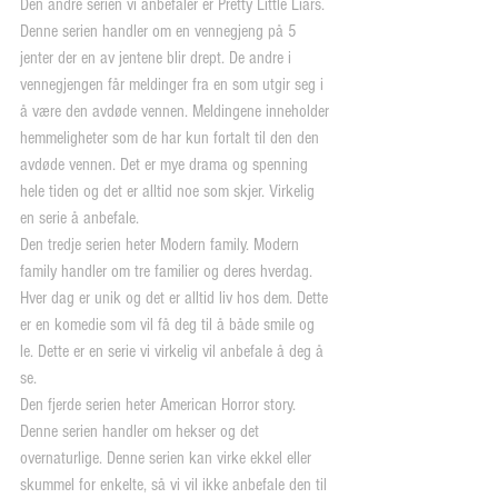
Den andre serien vi anbefaler er Pretty Little Liars. 
Denne serien handler om en vennegjeng på 5 
jenter der en av jentene blir drept. De andre i 
vennegjengen får meldinger fra en som utgir seg i 
å være den avdøde vennen. Meldingene inneholder 
hemmeligheter som de har kun fortalt til den den 
avdøde vennen. Det er mye drama og spenning 
hele tiden og det er alltid noe som skjer. Virkelig 
en serie å anbefale.
Den tredje serien heter Modern family. Modern 
family handler om tre familier og deres hverdag. 
Hver dag er unik og det er alltid liv hos dem. Dette 
er en komedie som vil få deg til å både smile og 
le. Dette er en serie vi virkelig vil anbefale å deg å 
se.
Den fjerde serien heter American Horror story. 
Denne serien handler om hekser og det 
overnaturlige. Denne serien kan virke ekkel eller 
skummel for enkelte, så vi vil ikke anbefale den til 