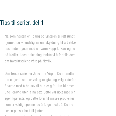
og vennskap"
Tips til serier, del 1
Nå som høsten er i gang og vinteren er rett rundt 
hjørnet har vi endelig en unnskyldning til å trekke 
oss under dynen med en varm kopp kakao og se 
på Netflix. I den anledning tenkte vi å fortelle dere 
om favorittseriene våre på Netflix.
Den første serien er Jane The Virgin. Den handler 
om en jente som er veldig religiøs og velger derfor 
å vente med å ha sex til hun er gift. Hun blir med 
uhell gravid uten å ha sex. Dette var ikke med sin 
egen kjæreste, og dette fører til masse problemer 
som er veldig spennende å følge med på. Denne 
serien passer best til jenter.