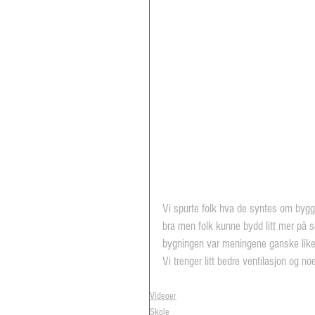
Vi spurte folk hva de syntes om bygget
bra men folk kunne bydd litt mer på se
bygningen var meningene ganske like.
Vi trenger litt bedre ventilasjon og n
Videoer
Skole