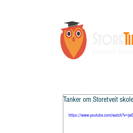
Store
T
Storetveit Eleva
Siste nytt
Ny side
Meningsmå
Tanker om Storetveit skol
https://www.youtube.com/watch?v=