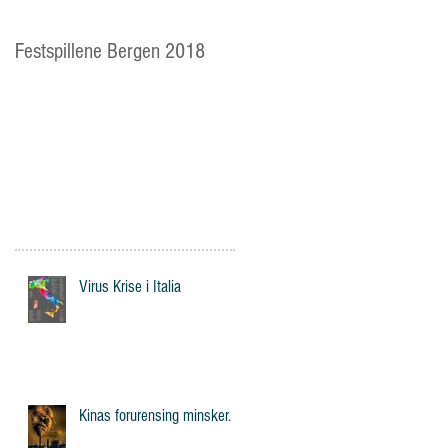
Festspillene Bergen 2018
Langhaugen: Veien for
mange av Storetveits elever
Virus Krise i Italia
Kinas forurensing minsker.