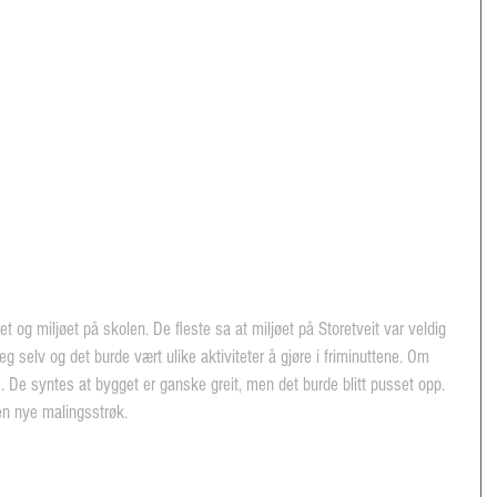
 og miljøet på skolen. De fleste sa at miljøet på Storetveit var veldig 
g selv og det burde vært ulike aktiviteter å gjøre i friminuttene. Om 
 De syntes at bygget er ganske greit, men det burde blitt pusset opp. 
oen nye malingsstrøk.