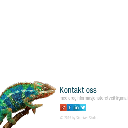
Kontakt oss
medieroginformasjonstoretveit@gmai
© 2015 by Storetveit Skole .