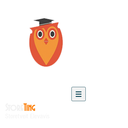
Store
Ting
Storetveit Elevavis
"Vi skaper kunnskap