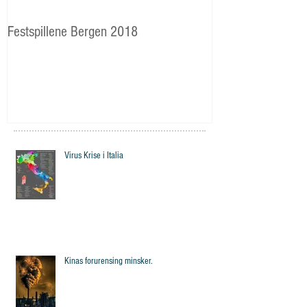
Festspillene Bergen 2018
Langhaugen: Veie
Storetveits elever
Virus Krise i Italia
Kinas forurensing minsker.