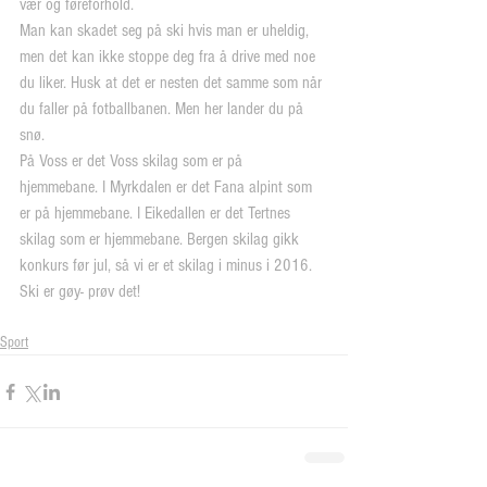
vær og føreforhold.  
Man kan skadet seg på ski hvis man er uheldig, 
men det kan ikke stoppe deg fra å drive med noe 
du liker. Husk at det er nesten det samme som når 
du faller på fotballbanen. Men her lander du på 
snø.
På Voss er det Voss skilag som er på 
hjemmebane. I Myrkdalen er det Fana alpint som 
er på hjemmebane. I Eikedallen er det Tertnes 
skilag som er hjemmebane. Bergen skilag gikk 
konkurs før jul, så vi er et skilag i minus i 2016.
Ski er gøy- prøv det!
Sport