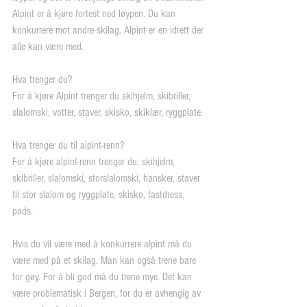
Alpint er å kjøre fortest ned løypen. Du kan 
konkurrere mot andre skilag. Alpint er en idrett der 
alle kan være med.
Hva trenger du?
For å kjøre Alpint trenger du skihjelm, skibriller, 
slalomski, votter, staver, skisko, skiklær, ryggplate.
Hva trenger du til alpint-renn?
For å kjøre alpint-renn trenger du, skihjelm, 
skibriller, slalomski, storslalomski, hansker, staver 
til stor slalom og ryggplate, skisko, fastdress, 
pads.  
Hvis du vil være med å konkurrere alpint må du 
være med på et skilag. Man kan også trene bare 
for gøy. For å bli god må du trene mye. Det kan 
være problematisk i Bergen, for du er avhengig av 