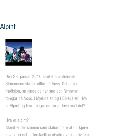
og vennskap"
Alpint
Den 23. januar 2016 starter alpintrennen. 
Skirennene starter alltid på Voss. Det er en 
tradisjon, så lenge de har snø der. Rennene 
foregår på Voss, i Myrkdalen og i Eikedalen. Hva 
er Alpint og hva trenger du for å drive med det?
Hva er alpint?
Alpint er det samme som slalom bare at du kjører 
løyper og det er forskjellige utvalg av skiaktiviteter. 