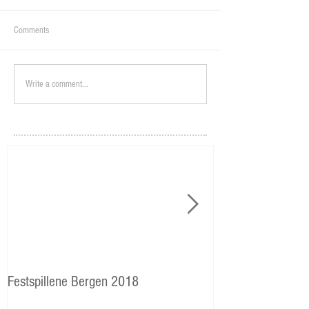
Comments
Write a comment...
Festspillene Bergen 2018
Langhaugen: Veie
Storetveits elever