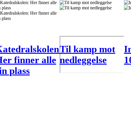
atedralskolen:
Til kamp mot
I
er finner alle
nedleggelse
1
in plass