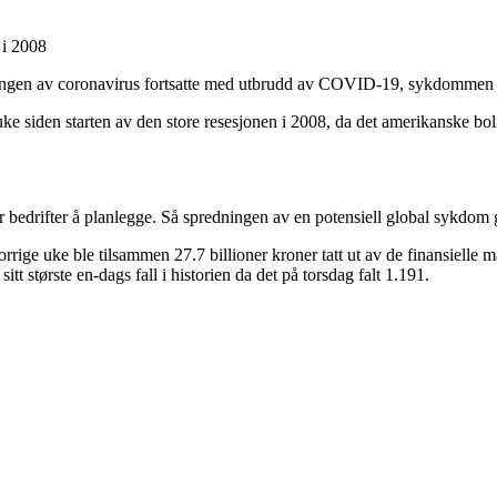
 i 2008
edningen av coronavirus fortsatte med utbrudd av COVID-19, sykdommen v
uke siden starten av den store resesjonen i 2008, da det amerikanske boli
for bedrifter å planlegge. Så spredningen av en potensiell global sykdom
 I forrige uke ble tilsammen 27.7 billioner kroner tatt ut av de finans
tt største en-dags fall i historien da det på torsdag falt 1.191.