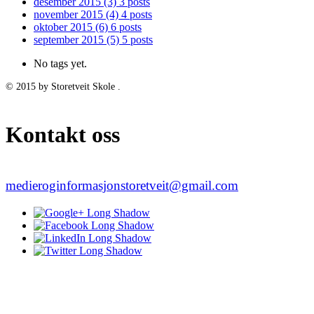
desember 2015
(3)
3 posts
november 2015
(4)
4 posts
oktober 2015
(6)
6 posts
september 2015
(5)
5 posts
No tags yet.
© 2015 by Storetveit Skole .
Kontakt oss
medieroginformasjonstoretveit@gmail.com