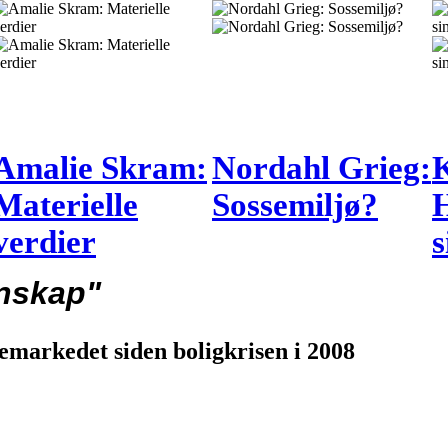
Amalie Skram:
Nordahl Grieg:
K
Materielle
Sossemiljø?
H
verdier
s
nskap"
emarkedet siden boligkrisen i 2008