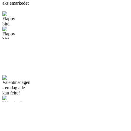
forårsaker
verste uke i
aksjemarkedet
Flappy bird
siden
boligkrisen i
2008
Corona-viruset
Valentinsdagen
- en dag alle
kan feire!
Champions
League er