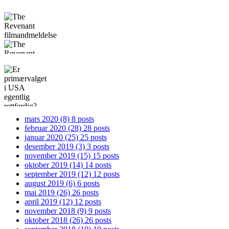
tilbake - del 2
The
Revenant
filmandmeldelse
Er
primærvalget
i USA
mars 2020
(8)
8 posts
februar 2020
(28)
28 posts
egentlig
januar 2020
(25)
25 posts
desember 2019
(3)
3 posts
rettferdig?
november 2019
(15)
15 posts
oktober 2019
(14)
14 posts
september 2019
(12)
12 posts
august 2019
(6)
6 posts
mai 2019
(26)
26 posts
april 2019
(12)
12 posts
november 2018
(9)
9 posts
oktober 2018
(26)
26 posts