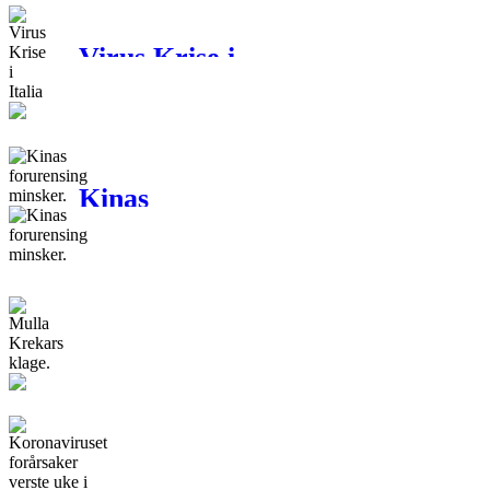
Virus Krise i
Italia
Kinas
forurensing
minsker.
Mulla
Krekars
klage.
Koronaviruset