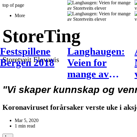
top of page
More
Store
Ting
Festspillene
Langhaugen:
Storetveit Elevavis
Bergen 2018
Veien for
mange av
Storetveits
"Vi skaper kunnskap og ven
elever
Koronaviruset forårsaker verste uke i aksj
Mar 5, 2020
1 min read