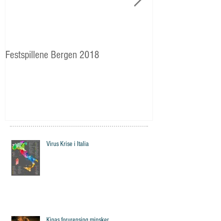
Festspillene Bergen 2018
Langhaugen: Veie
Storetveits elever
Virus Krise i Italia
Kinas forurensing minsker.