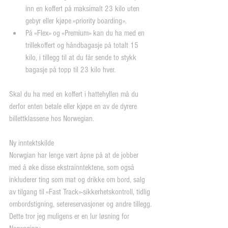
inn en koffert på maksimalt 23 kilo uten 
gebyr eller kjøpe «priority boarding».  
På «Flex» og «Premium» kan du ha med en 
trillekoffert og håndbagasje på totalt 15 
kilo, i tillegg til at du får sende to stykk 
bagasje på topp til 23 kilo hver. 
Skal du ha med en koffert i hattehyllen må du 
derfor enten betale eller kjøpe en av de dyrere 
billettklassene hos Norwegian.
Ny inntektskilde
Norwgian har lenge vært åpne på at de jobber 
med å øke disse ekstrainntektene, som også 
inkluderer ting som mat og drikke om bord, salg 
av tilgang til «Fast Track»-sikkerhetskontroll, tidlig 
ombordstigning, setereservasjoner og andre tillegg. 
Dette tror jeg muligens er en lur løsning for 