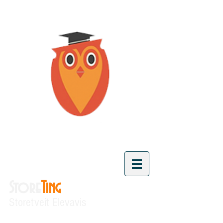
Store
Ting
Storetveit Elevavis
"Vi skaper kunnskap