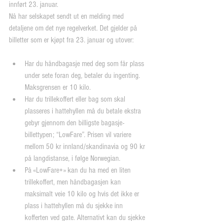
innført 23. januar.
Nå har selskapet sendt ut en melding med 
detaljene om det nye regelverket. Det gjelder på 
billetter som er kjøpt fra 23. januar og utover:
Har du håndbagasje med deg som får plass 
under sete foran deg, betaler du ingenting. 
Maksgrensen er 10 kilo.  
Har du trillekoffert eller bag som skal 
plasseres i hattehyllen må du betale ekstra 
gebyr gjennom den billigste bagasje-
billettypen; “LowFare”. Prisen vil variere 
mellom 50 kr innland/skandinavia og 90 kr 
på langdistanse, i følge Norwegian.  
På «LowFare+» kan du ha med en liten 
trillekoffert, men håndbagasjen kan 
maksimalt veie 10 kilo og hvis det ikke er 
plass i hattehyllen må du sjekke inn 
kofferten ved gate. Alternativt kan du sjekke 