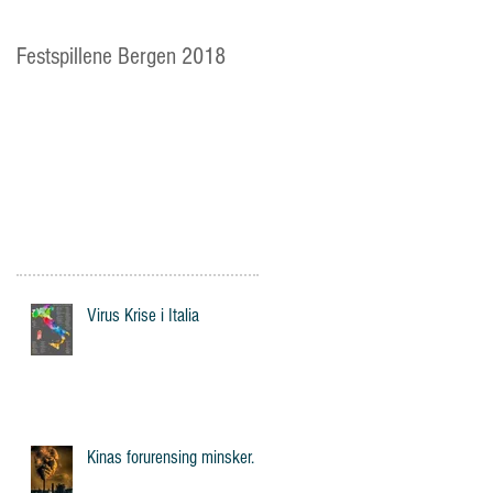
Festspillene Bergen 2018
Langhaugen: Veien for
mange av Storetveits elever
Virus Krise i Italia
Kinas forurensing minsker.