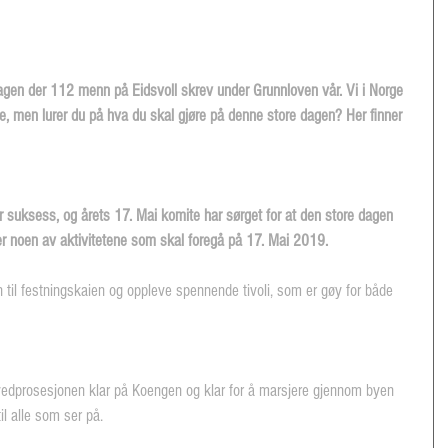
gen der 112 menn på Eidsvoll skrev under Grunnloven vår. Vi i Norge 
ede, men lurer du på hva du skal gjøre på denne store dagen? Her finner 
or suksess, og årets 17. Mai komite har sørget for at den store dagen 
r er noen av aktivitetene som skal foregå på 17. Mai 2019.
n til festningskaien og oppleve spennende tivoli, som er gøy for både 
vedprosesjonen klar på Koengen og klar for å marsjere gjennom byen 
l alle som ser på. 