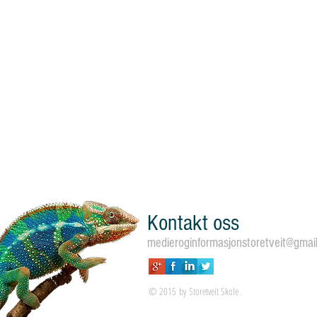
Kontakt oss
medieroginformasjonstoretveit@gmai
© 2015 by Storetveit Skole .