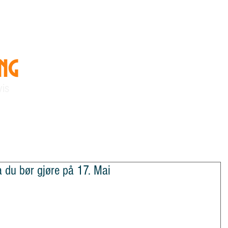
ing
"Vi skaper kunnskap og
vennskap"
vis
linger
Om StoreTing
Arkiv
a du bør gjøre på 17. Mai