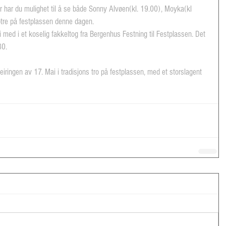
r har du mulighet til å se både Sonny Alvøen(kl. 19.00), Moyka(kl 
tre på festplassen denne dagen.  
li med i et koselig fakkeltog fra Bergenhus Festning til Festplassen. Det 
30. 
eiringen av 17. Mai i tradisjons tro på festplassen, med et storslagent 