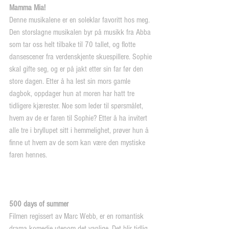
Mamma Mia!
Denne musikalene er en soleklar favoritt hos meg. 
Den storslagne musikalen byr på musikk fra Abba 
som tar oss helt tilbake til 70 tallet, og flotte 
dansescener fra verdenskjente skuespillere. Sophie 
skal gifte seg, og er på jakt etter sin far før den 
store dagen. Etter å ha lest sin mors gamle 
dagbok, oppdager hun at moren har hatt tre 
tidligere kjærester. Noe som leder til spørsmålet, 
hvem av de er faren til Sophie? Etter å ha invitert 
alle tre i bryllupet sitt i hemmelighet, prøver hun å 
finne ut hvem av de som kan være den mystiske 
faren hennes. 
500 days of summer
Filmen regissert av Marc Webb, er en romantisk 
drama komedie utenom det vanlige. Det blir tidlig 