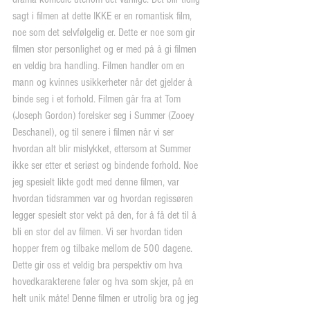
sagt i filmen at dette IKKE er en romantisk film, 
noe som det selvfølgelig er. Dette er noe som gir 
filmen stor personlighet og er med på å gi filmen 
en veldig bra handling. Filmen handler om en 
mann og kvinnes usikkerheter når det gjelder å 
binde seg i et forhold. Filmen går fra at Tom 
(Joseph Gordon) forelsker seg i Summer (Zooey 
Deschanel), og til senere i filmen når vi ser 
hvordan alt blir mislykket, ettersom at Summer 
ikke ser etter et seriøst og bindende forhold. Noe 
jeg spesielt likte godt med denne filmen, var 
hvordan tidsrammen var og hvordan regissøren 
legger spesielt stor vekt på den, for å få det til å 
bli en stor del av filmen. Vi ser hvordan tiden 
hopper frem og tilbake mellom de 500 dagene. 
Dette gir oss et veldig bra perspektiv om hva 
hovedkarakterene føler og hva som skjer, på en 
helt unik måte! Denne filmen er utrolig bra og jeg 