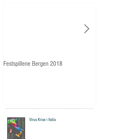
Festspillene Bergen 2018
Langhaugen: Veie
Storetveits elever
Virus Krise i Italia