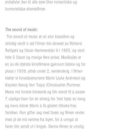
anbefaler den til alle som liker romantiske og 
humoristiske dramafilmer.
The sound of music:
 The sound of music er en stor klassiker og 
virkelig verdt å se! Filmen ble skrevet av Richard 
Rodgers og Oscar Hammerstein II i 1965, og vant 
hele 5 Oscar og mange flere priser. Musikalen er 
en av de største kinofilmene gjennom tidene og tar 
plass i 1939, altså under 2. verdenskrig. I filmen 
møter vi hovedpersonene Maria (Julie Andrews) og 
Kaptein Georg Von Trapp (Christopher Plummer. 
Maria må forlate klosteret og blir sendt til å passe 
7 ulydige barn for en streng far. Ved hjelp av sang 
og moro klarer Maria å få gleden tilbake hos 
familien. Hun gifter seg med faren og filmen ender 
med at de må rømme fra byen, for å unngå at 
faren blir sendt ut i krigen. Denne filmen er utrolig 