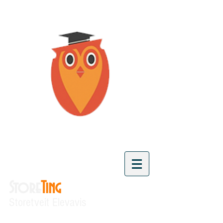
Store
Ting
Storetveit Elevavis
"Vi skaper kunnskap