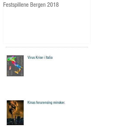
Festspillene Bergen 2018
Langhaugen: Veie
Storetveits elever
Virus Krise i Italia
Kinas forurensing minsker.