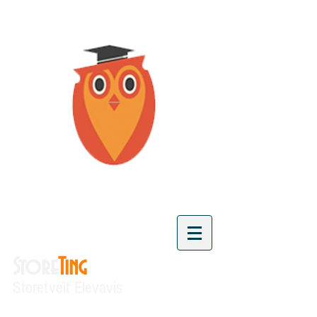
Store
Ting
Storetveit Elevavis
"Vi skaper kunnskap