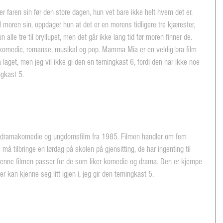
ter faren sin før den store dagen, hun vet bare ikke helt hvem det er. 
 moren sin, oppdager hun at det er en morens tidligere tre kjærester, 
 alle tre til bryllupet, men det går ikke lang tid før moren finner de. 
 komedie, romanse, musikal og pop. Mamma Mia er en veldig bra film 
aget, men jeg vil ikke gi den en terningkast 6, fordi den har ikke noe 
ngkast 5.
k dramakomedie og ungdomsfilm fra 1985. Filmen handler om fem 
 tilbringe en lørdag på skolen på gjensitting, de har ingenting til 
. Denne filmen passer for de som liker komedie og drama. Den er kjempe 
n kjenne seg litt igjen i, jeg gir den terningkast 5.