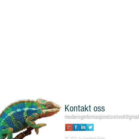
Kontakt oss
medieroginformasjonstoretveit@gmai
© 2015 by Storetveit Skole .