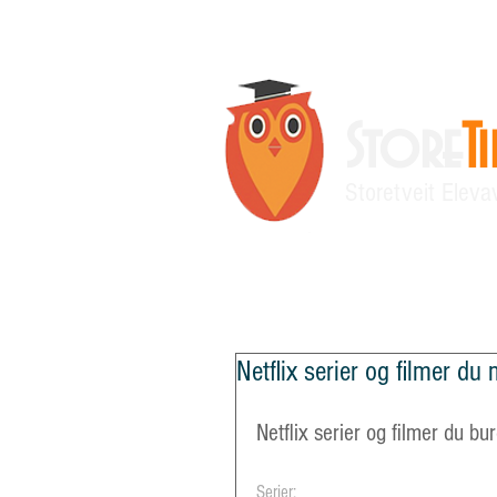
Store
T
Storetveit Eleva
Siste nytt
Ny side
Meningsmå
Netflix serier og filmer d
Netflix serier og filmer du bu
Serier: