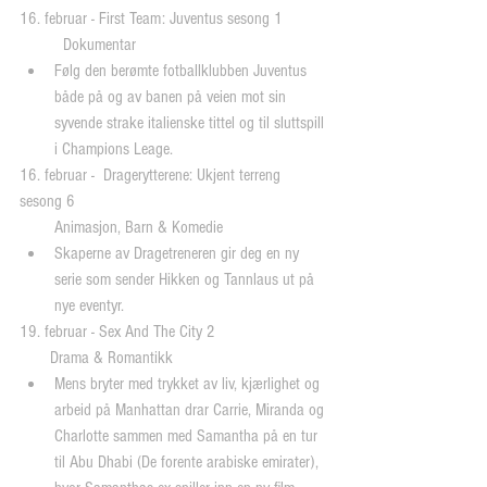
16. februar - First Team: Juventus sesong 1
          Dokumentar 
Følg den berømte fotballklubben Juventus 
både på og av banen på veien mot sin 
syvende strake italienske tittel og til sluttspill 
i Champions Leage. 
16. februar -  Dragerytterene: Ukjent terreng 
sesong 6
        Animasjon, Barn & Komedie 
Skaperne av Dragetreneren gir deg en ny 
serie som sender Hikken og Tannlaus ut på 
nye eventyr. 
19. februar - Sex And The City 2
       Drama & Romantikk 
Mens bryter med trykket av liv, kjærlighet og 
arbeid på Manhattan drar Carrie, Miranda og 
Charlotte sammen med Samantha på en tur 
til Abu Dhabi (De forente arabiske emirater), 