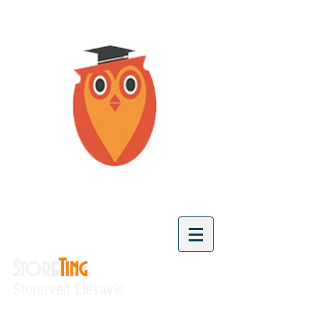
Store
Ting
Storetveit Elevavis
"Vi skaper kunnskap