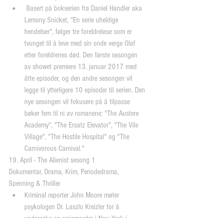
 Basert på bokserien fra Daniel Handler aka 
Lemony Snicket, "En serie uheldige 
hendelser", følger tre foreldreløse som er 
tvunget til å leve med sin onde verge Olaf 
etter foreldrenes død. Den første sesongen 
av showet premiere 13. januar 2017 med 
åtte episoder, og den andre sesongen vil 
legge til ytterligere 10 episoder til serien. Den 
nye sesongen vil fokusere på å tilpasse 
bøker fem til ni av romanene: "The Austere 
Academy", "The Ersatz Elevator", "The Vile 
Village", "The Hostile Hospital" og "The 
Carnivorous Carnival." 
19. April - The Alienist sesong 1
Dokumentar, Drama, Krim, Periodedrama, 
Spenning & Thriller 
Kriminal reporter John Moore møter 
psykologen Dr. Laszlo Kreizler for å 