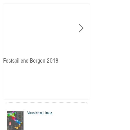
Festspillene Bergen 2018
Langhaugen: Veie
Storetveits elever
Virus Krise i Italia