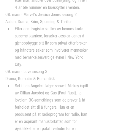
etter mat, snublet over bueskyting, og innen 
4 år ble nummer én bueskytter i verden. 
08. mars - Marvel’s Jessica Jones sesong 2
Action, Drama, Krim, Spenning & Thriller 
Etter den tragiske slutten av hennes korte 
superheltkarriere, forsøker Jessica Jones å 
gjenoppbygge sitt liv som privat etterforsker 
og håndtere saker som involverer mennesker 
med bemerkelsesverdige evner i New York 
City. 
09. mars - Love sesong 3
Drama, Komedie & Romantikk 
Set i Los Angeles følger showet Mickey (spilt 
av Gillian Jacobs) og Gus (Paul Rust), to 
lovelorn 30-somethings som de prøver å få 
forholdet sitt til å fungere. Hun er en 
produsent på et radioprogram for radio, han 
er en aspirant manusforfatter, som for 
øyeblikket er en påtatt veileder for en 