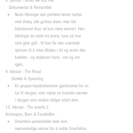
9. februar - When we first met
   Dokumentar & Romantikk 
Noah tilbringer den perfekte første natten 
med Avery, alle gutters drøm, men blir 
friendsonet (hun vil kun være venner). Han 
tilbringer de neste tre årene, lurer på hva 
som gikk galt - til han får den uventede 
sjansen til å reise tilbake i tid og endre den 
kvelden - og skjebnen hans - om og om 
igjen. 
9. februar - The Ritual
     Skrekk & Spenning 
En gruppe høyskolevenner gjenforenes for en 
tur til skogen, men møter en truende nærvær 
i skogen som stalker (følger etter) dem. 
13. februar - The smurfs 2
Animasjon, Barn & Familiefilm 
Smurfene samarbeider med sine 
menneskelige venner for å redde Smurfeline, 