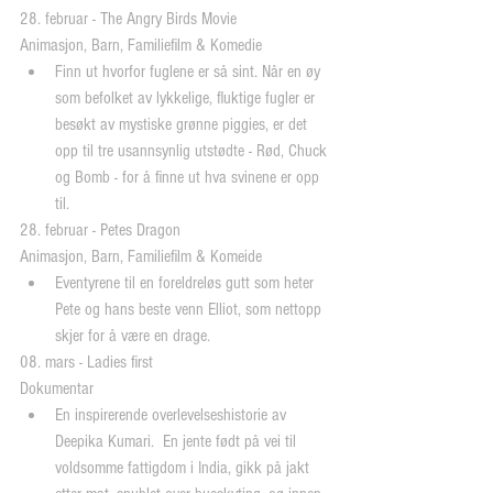
28. februar - The Angry Birds Movie
Animasjon, Barn, Familiefilm & Komedie 
Finn ut hvorfor fuglene er så sint. Når en øy 
som befolket av lykkelige, fluktige fugler er 
besøkt av mystiske grønne piggies, er det 
opp til tre usannsynlig utstødte - Rød, Chuck 
og Bomb - for å finne ut hva svinene er opp 
til. 
28. februar - Petes Dragon
Animasjon, Barn, Familiefilm & Komeide 
Eventyrene til en foreldreløs gutt som heter 
Pete og hans beste venn Elliot, som nettopp 
skjer for å være en drage. 
08. mars - Ladies first
Dokumentar 
En inspirerende overlevelseshistorie av 
Deepika Kumari.  En jente født på vei til 
voldsomme fattigdom i India, gikk på jakt 