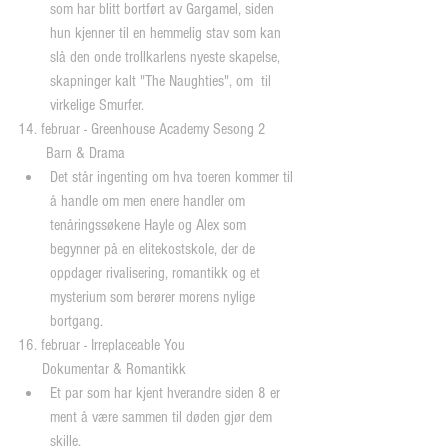
som har blitt bortført av Gargamel, siden 
hun kjenner til en hemmelig stav som kan 
slå den onde trollkarlens nyeste skapelse, 
skapninger kalt "The Naughties", om  til 
virkelige Smurfer. 
14. februar - Greenhouse Academy Sesong 2
       Barn & Drama 
Det står ingenting om hva toeren kommer til 
å handle om men enere handler om 
tenåringssøkene Hayle og Alex som 
begynner på en elitekostskole, der de 
oppdager rivalisering, romantikk og et 
mysterium som berører morens nylige 
bortgang. 
16. februar - Irreplaceable You
      Dokumentar & Romantikk 
Et par som har kjent hverandre siden 8 er 
ment å være sammen til døden gjør dem 
skille. 