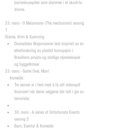
barneskuespiller som stammer i et skurk-tv-
drama. 
23. mars - O Mecanismo (The mechanism) sesong 
1
Drama, Krim & Spenning 
Dramatiske fiksjonsserier løst inspirert av en 
etterforskning av påstått korrupsjon i 
Brasiliens private og statlige oljeselskaper 
og byggefirmaer 
23. mars - Game Over, Man!
    Komedie 
Tre venner er i ferd med å få sitt videospill 
finansiert når deres velgjører blir tatt i gis av 
terrorister.  
30. mars - A series of Unfortunate Events 
sesong 2  
Barn, Eventyr & Komedie  