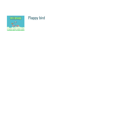
Flappy bird
Corona-viruset
Valentinsdagen - en dag alle kan feire!
Champions League er tilbake - del 2