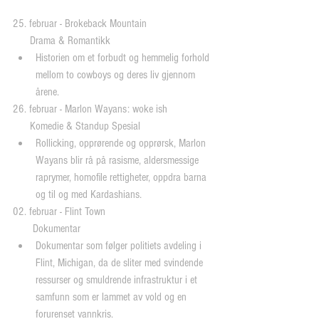
25. februar - Brokeback Mountain
      Drama & Romantikk 
Historien om et forbudt og hemmelig forhold 
mellom to cowboys og deres liv gjennom 
årene. 
26. februar - Marlon Wayans: woke ish
      Komedie & Standup Spesial 
Rollicking, opprørende og opprørsk, Marlon 
Wayans blir rå på rasisme, aldersmessige 
raprymer, homofile rettigheter, oppdra barna 
og til og med Kardashians. 
02. februar - Flint Town
       Dokumentar 
Dokumentar som følger politiets avdeling i 
Flint, Michigan, da de sliter med svindende 
ressurser og smuldrende infrastruktur i et 
samfunn som er lammet av vold og en 
forurenset vannkris. 