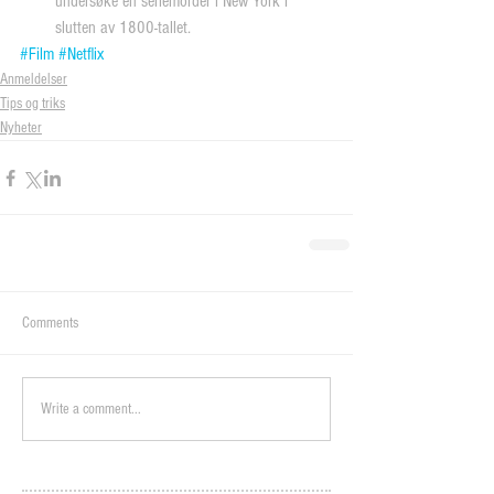
undersøke en seriemorder i New York i 
slutten av 1800-tallet. 
#Film
#Netflix
Anmeldelser
Tips og triks
Nyheter
Comments
Write a comment...