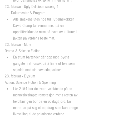
hvor Samanthas ex spiller inn en ny film. 
23. februar - Ugly Delicious sesong 1
      Dokumentar & Program 
Alle smakene uten noe tull. Stjernekokken 
David Chang tar venner med på en 
appetittvekkende reise på tvers av kulturer, i 
jakten på verdens beste mat. 
23. februar - Mute
Drama & Science Fiction 
En stum bartender går opp mot  byens 
gangster i et forsøk på å finne ut hva som 
skjedde med sin savnede partner. 
23. februar - Elysium
Action, Science Fiction & Spenning 
I år 2154 bor de svært velstående på en 
menneskeskapte romstasjon mens resten av 
befolkningen bor på en ødelagt jord. En 
mann tar på seg et oppdrag som kan bringe 
likestilling til de polariserte verdene 