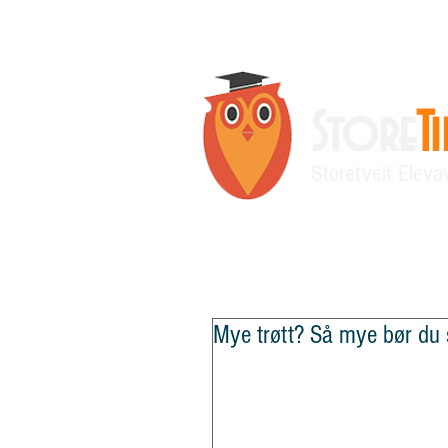
Store
T
Storetveit Eleva
Siste nytt
Ny side
Meningsmå
Mye trøtt? Så mye bør du