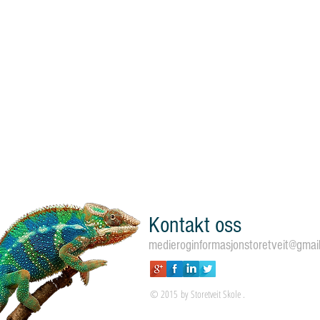
Kontakt oss
medieroginformasjonstoretveit@gmai
© 2015 by Storetveit Skole .