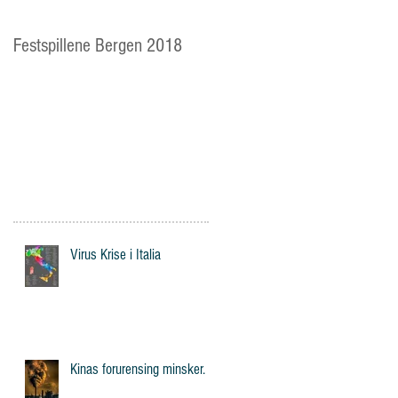
Festspillene Bergen 2018
Langhaugen: Veien for
mange av Storetveits elever
Virus Krise i Italia
Kinas forurensing minsker.