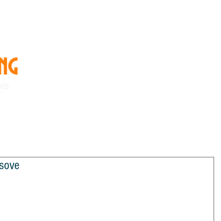
ing
"Vi skaper kunnskap og
vennskap"
vis
linger
Om StoreTing
Arkiv
 sove