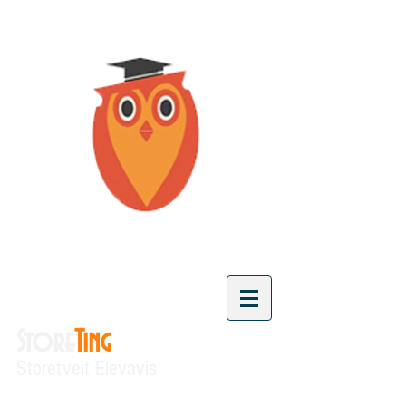
Store
Ting
Storetveit Elevavis
"Vi skaper kunnskap