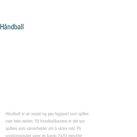
og vennskap"
Håndball
Håndball er en sosial og gøy lagsport som spilles 
over hele verden. På håndballbanene er det syv 
spillere som samarbeider om å skåre mål. På 
ungdomsnivået varer en kamp 2x20 minutter 