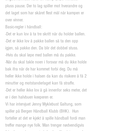
pluss pause. Der to lag spiller mot hverandre og 
det laget som har skåret flest mål når kampen er 
over vinner.
Basic-regler i håndball:
-Det er kun lov å ta tre skritt når du holder ballen.
-Det er ikke lov å pakke ballen så ta den opp 
igjen, så pakke den. Da blir det dobbel stuss.
-Hvis du skal løpe med ballen må du pakke.
-Når du skal takle noen i forsvar må du ikke holde 
bak ifra når de har kommet forbi deg. Du må 
heller ikke holde i halsen da kan du risikere å få 2 
minutter og motstanderlaget kan få straffe.
-Det er heller ikke lov å gå innenfor seks meter, det 
er i den halvbuen keeperen er.
Vi har intervjuet Jenny Myklebust Galtung, som 
spiller på Bergen Håndball Klubb (BHK).  Hun 
forteller at det er kjekt å spille håndball fordi man 
treffer mange nye folk. Man trenger nødvendigvis 