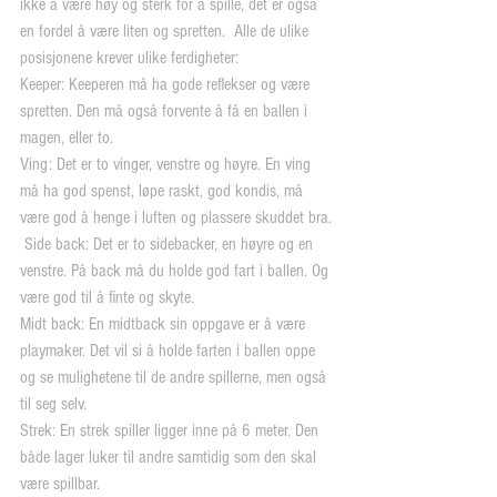
ikke å være høy og sterk for å spille, det er også 
en fordel å være liten og spretten.  Alle de ulike 
posisjonene krever ulike ferdigheter:
Keeper: Keeperen må ha gode reflekser og være 
spretten. Den må også forvente å få en ballen i 
magen, eller to.
Ving: Det er to vinger, venstre og høyre. En ving 
må ha god spenst, løpe raskt, god kondis, må 
være god å henge i luften og plassere skuddet bra.
 Side back: Det er to sidebacker, en høyre og en 
venstre. På back må du holde god fart i ballen. Og 
være god til å finte og skyte.
Midt back: En midtback sin oppgave er å være 
playmaker. Det vil si å holde farten i ballen oppe 
og se mulighetene til de andre spillerne, men også 
til seg selv.
Strek: En strek spiller ligger inne på 6 meter. Den 
både lager luker til andre samtidig som den skal 
være spillbar.